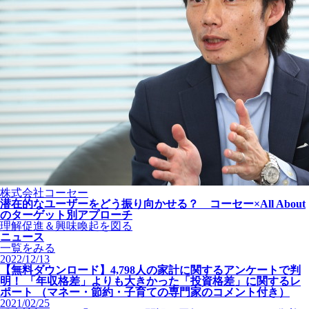
株式会社コーセー
潜在的なユーザーをどう振り向かせる？ コーセー×All About
のターゲット別アプローチ
理解促進＆興味喚起を図る
ニュース
一覧をみる
2022/12/13
【無料ダウンロード】4,798人の家計に関するアンケートで判
明！ 「年収格差」よりも大きかった「投資格差」に関するレ
ポート （マネー・節約・子育ての専門家のコメント付き）
2021/02/25