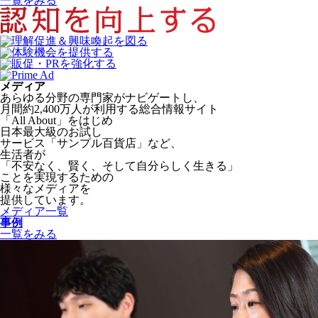
一覧をみる
メディア
あらゆる分野の専門家がナビゲートし、
月間約2,400万人が利用する総合情報サイト
「All About」をはじめ
日本最大級のお試し
サービス「サンプル百貨店」など、
生活者が
「不安なく、賢く、そして自分らしく生きる」
ことを実現するための
様々なメディアを
提供しています。
メディア一覧
事例
一覧をみる