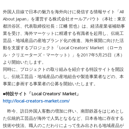
広告商品のご案内
外国人目線で日本の魅力を海外向けに発信する情報サイト「All
About Japan」を運営する株式会社オールアバウト（本社：東京
都渋谷区、代表取締役社長：江幡 哲也）は、経済産業省補助事
ソーシャルアカウント
業を受け、海外マーケットに精通する有識者を起用し、伝統工
芸品・地域産品の産地ブランド化の推進、海外展開に向けた活
閉じる
動を支援するプロジェクト「Local Creators’ Market （ローカ
ル・クリエーターズ・マーケット）」を2017年5月25日（木）
より開始いたします。
同時に、プロジェクトの取り組みを紹介する特設サイトを開設
し、伝統工芸品・地域産品の産地組合や製造事業者などの、本
事業に参画する事業者の公募を開始いたします。
■特設サイト「Local Creators’ Market」
http://local-creators-market.com/
昨今、訪日外国人客数の増加に伴い、南部鉄器をはじめとし
た伝統的工芸品が海外で人気となるなど、日本各地に存在する
技術や技法、職人のこだわりによって生み出される地域産品が