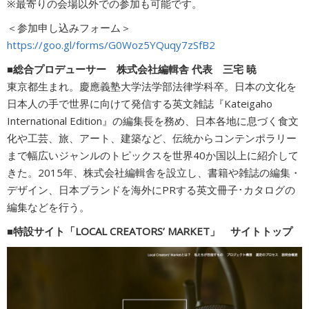
※最寄りの会場以外での参加も可能です。
＜参加申し込みフォーム＞
https://goo.gl/forms/G0Woz5YQuqy7zSfB2
■総合プロデューサー 株式会社編輯舎 代表 三宅 暁
東京都生まれ。慶應義塾大学法学部法律学科卒。日本の文化を
日本人の手で世界に向けて発信する英文雑誌『Kateigaho
International Edition』の編集長を務め、日本各地に息づく食文
化や工芸、旅、アート、建築など、伝統からコンテンポラリー
まで幅広いジャンルのトピックスを世界40か国以上に紹介して
きた。2015年、株式会社編輯舎を設立し、書籍や雑誌の編集・
デザイン、日本ブランドを海外にPRする英文冊子･カタログの
編集などを行う。
■特設サイト「LOCAL CREATORS’ MARKET」 サイトトップ