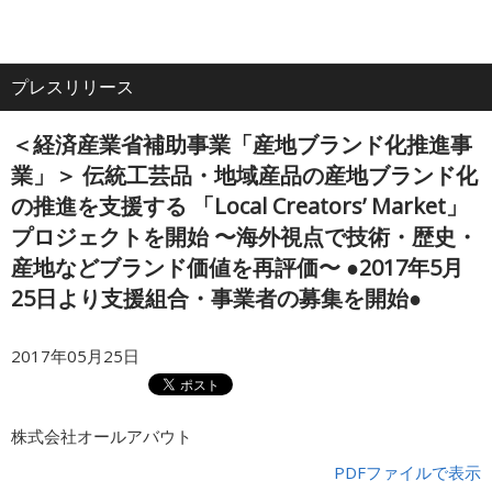
電
ア
ナ
All
話
ク
ビ
プレスリリース
ホーム
セ
ゲ
About
ス
ー
＜経済産業省補助事業「産地ブランド化推進事
シ
企業情報
ョ
業」＞ 伝統工芸品・地域産品の産地ブランド化
ン
の推進を支援する 「Local Creators’ Market」
プロジェクトを開始 〜海外視点で技術・歴史・
IR・投資家情報
産地などブランド価値を再評価〜 ●2017年5月
25日より支援組合・事業者の募集を開始●
サービス
2017年05月25日
採用情報
株式会社オールアバウト
プレスリリース
PDFファイルで表示