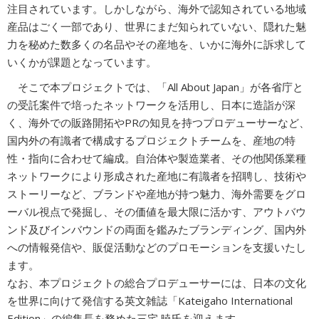
注目されています。しかしながら、海外で認知されている地域
産品はごく一部であり、世界にまだ知られていない、隠れた魅
力を秘めた数多くの名品やその産地を、いかに海外に訴求して
いくかが課題となっています。
そこで本プロジェクトでは、「All About Japan」が各省庁と
の受託案件で培ったネットワークを活用し、日本に造詣が深
く、海外での販路開拓やPRの知見を持つプロデューサーなど、
国内外の有識者で構成するプロジェクトチームを、産地の特
性・指向に合わせて編成。自治体や製造業者、その他関係業種
ネットワークにより形成された産地に有識者を招聘し、技術や
ストーリーなど、ブランドや産地が持つ魅力、海外需要をグロ
ーバル視点で発掘し、その価値を最大限に活かす、アウトバウ
ンド及びインバウンドの両面を鑑みたブランディング、国内外
への情報発信や、販促活動などのプロモーションを支援いたし
ます。
なお、本プロジェクトの総合プロデューサーには、日本の文化
を世界に向けて発信する英文雑誌「Kateigaho International
Edition」の編集長を務めた三宅 暁氏を迎えます。