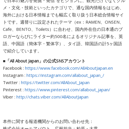
で日本の魅力を発掘・発信”をビジョンに、観光だけでなくグル
メ・文化・技術といったカテゴリで、通な国内情報をはじめ、
海外における日本情報までも幅広く取り扱う日本総合情報サイ
トです。週替りに設定されたテーマ（ex：RAMEN、ONSEN、
Cafe、BENTO、Toilets）に合わせ、国内外在住の日本通のブ
ロガーならびにライター約500名によるオリジナル記事を、英
語、中国語（簡体字・繁体字）、タイ語、韓国語の計5ヶ国語
で紹介しています。
■「All About Japan」の公式SNSアカウント
Facebook :
https://www.facebook.com/AllAboutJapan.en
Instagram :
https://instagram.com/allabout_japan_/
Twitter :
https://twitter.com/AllAbout_Japan
Pinterest :
https://www.pinterest.com/allabout_japan/
Viber :
http://chats.viber.com/AllAboutJapan
本件に関する報道機関からのお問い合わせ先：
株式会社オールアバウト 広報担当：柏原・大貫