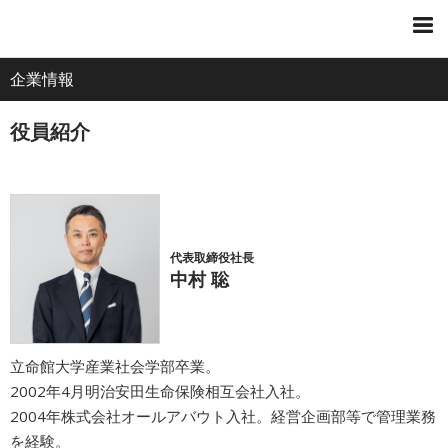
電
ア
ナ
All
話
ク
ビ
企業情報
ホーム
セ
ゲ
About
ス
ー
役員紹介
シ
企業情報
ョ
ン
IR・投資家情報
代表取締役社長
中村 聡
サービス
採用情報
立命館大学産業社会学部卒業。
2002年4月明治安田生命保険相互会社入社。
プレスリリース
2004年株式会社オールアバウト入社。経営企画部等で管理業務
を経験。