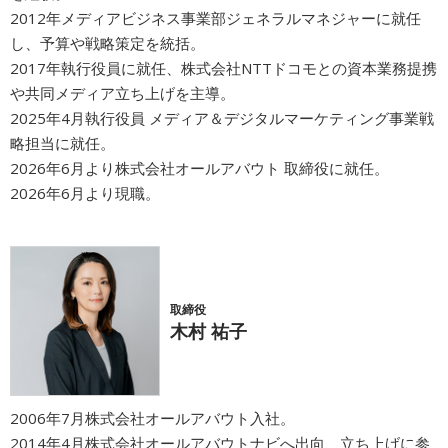
2012年メディアビジネス事業部ジェネラルマネジャーに就任
広告商品のご案内
し、予算や戦略策定を統括。
2017年執行役員に就任、株式会社NTTドコモとの資本業務提携
や共同メディア立ち上げを主導。
ソーシャルアカウント
2025年4月執行役員 メディア＆デジタルマーケティング事業戦
略担当に就任。
閉じる
2026年6月より株式会社オールアバウト 取締役に就任。
2026年6月より現職。
取締役
木村 祐子
2006年7月株式会社オールアバウト入社。
2014年4月株式会社オールアバウトナビへ出向、立ち上げに参