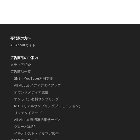
専門家の方へ
All Aboutガイド
広告商品のご案内
メディア紹介
広告商品一覧
SNS・YouTube運用支援
All About メディアタイアップ
オウンドメディア支援
オンライン有料サンプリング
RSP（リアルサンプリングプロモーション）
リッチタイアップ
All About 専門家活用サービス
グローバルPR
イチオシスト・メルマガ広告