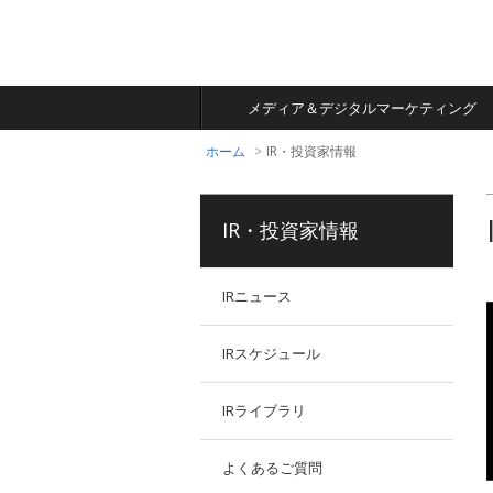
あなたの明日が動きだ
す
コンテンツマーケティ
多言語による日本総合
話題の商品がお得に試
All About
ングプラットフォーム
情報サイト
せる
メディア＆デジタルマーケティング
ホーム
IR・投資家情報
IR・投資家情報
IRニュース
IRスケジュール
IRライブラリ
よくあるご質問