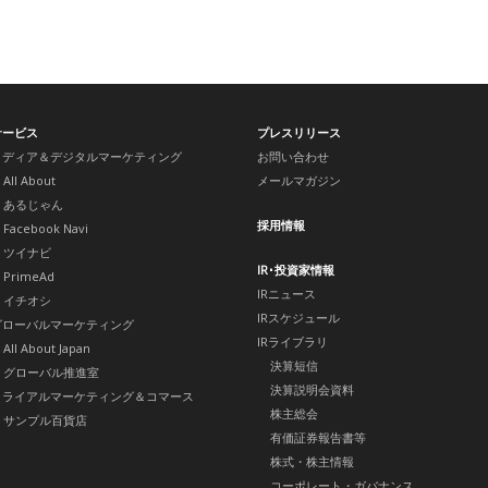
サービス
プレスリリース
メディア＆デジタルマーケティング
お問い合わせ
All About
メールマガジン
あるじゃん
採用情報
Facebook Navi
ツイナビ
IR･投資家情報
PrimeAd
IRニュース
イチオシ
IRスケジュール
グローバルマーケティング
IRライブラリ
All About Japan
決算短信
グローバル推進室
決算説明会資料
トライアルマーケティング＆コマース
株主総会
サンプル百貨店
有価証券報告書等
株式・株主情報
コーポレート・ガバナンス