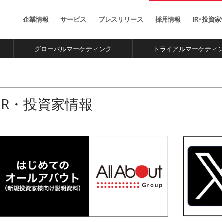
お金初心者向けの総合
Facebook公認ナビゲ
情報サイト
ションサイト
企業情報
サービス
プレスリリース
採用情報
IR･投資
専門家愛用のモノ・サ
省庁や企業のインバウ
ービスの紹介メディア
ント施策支援チーム
グローバルマーケティング
トライアルマーケティ
IR・投資家情報