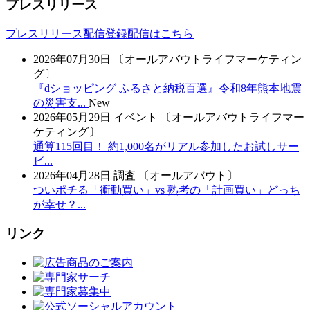
プレスリリース
プレスリリース配信登録
配信はこちら
2026年07月30日
〔オールアバウトライフマーケティン
グ〕
『dショッピング ふるさと納税百選』令和8年熊本地震
の災害支...
New
2026年05月29日
イベント
〔オールアバウトライフマー
ケティング〕
通算115回目！ 約1,000名がリアル参加したお試しサー
ビ...
2026年04月28日
調査
〔オールアバウト〕
ついポチる「衝動買い」vs 熟考の「計画買い」どっち
が幸せ？...
リンク