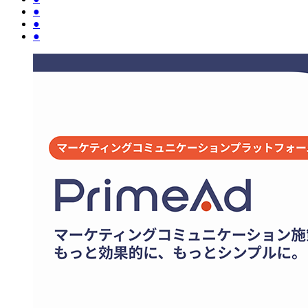
●
●
●