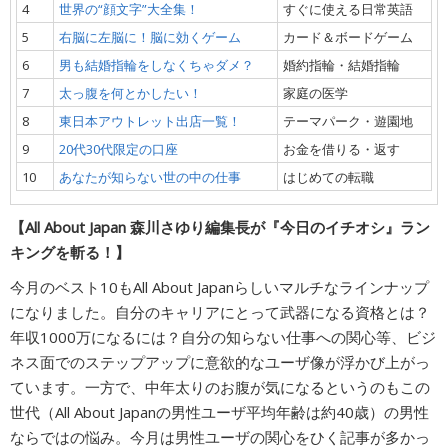
4
世界の“顔文字”大全集！
すぐに使える日常英語
5
右脳に左脳に！脳に効くゲーム
カード＆ボードゲーム
6
男も結婚指輪をしなくちゃダメ？
婚約指輪・結婚指輪
7
太っ腹を何とかしたい！
家庭の医学
8
東日本アウトレット出店一覧！
テーマパーク・遊園地
9
20代30代限定の口座
お金を借りる・返す
10
あなたが知らない世の中の仕事
はじめての転職
【All About Japan 森川さゆり編集長が『今日のイチオシ』ラン
キングを斬る！】
今月のベスト10もAll About Japanらしいマルチなラインナップ
になりました。自分のキャリアにとって武器になる資格とは？
年収1000万になるには？自分の知らない仕事への関心等、ビジ
ネス面でのステップアップに意欲的なユーザ像が浮かび上がっ
ています。一方で、中年太りのお腹が気になるというのもこの
世代（All About Japanの男性ユーザ平均年齢は約40歳）の男性
ならではの悩み。今月は男性ユーザの関心をひく記事が多かっ