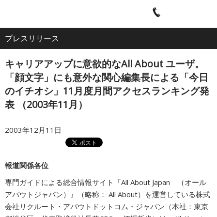
電
ア
ナ
All
話
ク
ビ
プレスリリース
ホーム
セ
ゲ
About
ス
ー
キャリアアップに意欲的なAll About ユーザ。
シ
企業情報
ョ
「顔文字」にも意外な関心編集長による「今日
ン
のイチオシ」11月度月間アクセスランキング発
表 （2003年11月）
IR・投資家情報
2003年12月11日
サービス
報道関係各位
採用情報
専門ガイドによる総合情報サイト『All About Japan （オール
アバウトジャパン）』（略称： All About）を運営している株式
プレスリリース
会社リクルート・アバウトドットコム・ジャパン（本社：東京