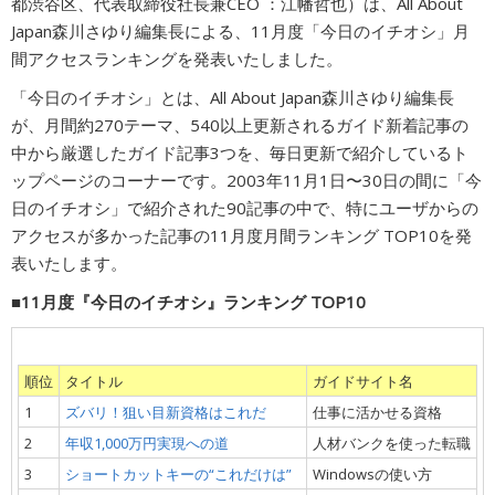
都渋谷区、代表取締役社長兼CEO ：江幡哲也）は、All About
Japan森川さゆり編集長による、11月度「今日のイチオシ」月
広告商品のご案内
間アクセスランキングを発表いたしました。
「今日のイチオシ」とは、All About Japan森川さゆり編集長
ソーシャルアカウント
が、月間約270テーマ、540以上更新されるガイド新着記事の
中から厳選したガイド記事3つを、毎日更新で紹介しているト
閉じる
ップページのコーナーです。2003年11月1日〜30日の間に「今
日のイチオシ」で紹介された90記事の中で、特にユーザからの
アクセスが多かった記事の11月度月間ランキング TOP10を発
表いたします。
■11月度『今日のイチオシ』ランキング TOP10
順位
タイトル
ガイドサイト名
1
ズバリ！狙い目新資格はこれだ
仕事に活かせる資格
2
年収1,000万円実現への道
人材バンクを使った転職
3
ショートカットキーの“これだけは”
Windowsの使い方