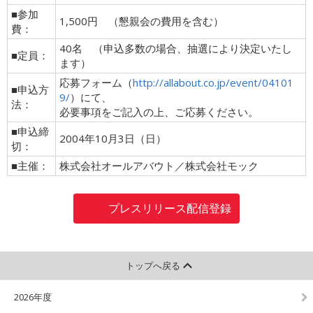
■参加
1,500円 （懇親会の費用を含む）
費：
40名 （申込多数の場合、抽選により決定いたし
■定員：
ます）
応募フォーム（
http://allabout.co.jp/event/04101
■申込方
9/
）にて、
法：
必要事項をご記入の上、ご応募ください。
■申込締
2004年10月3日（日）
切：
■主催：
株式会社オールアバウト／株式会社モック
プレスリリース配信登録
トップへ戻る
2026年度