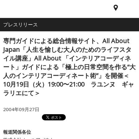
電
ア
ナ
All
話
ク
ビ
プレスリリース
ホーム
セ
ゲ
About
ス
ー
専門ガイドによる総合情報サイト、All About
シ
企業情報
ョ
Japan「人生を愉しむ大人のためのライフスタ
ン
イル講座」All About 「インテリアコーディネ
ート」ガイドによる「極上の日常空間を作る“大
IR・投資家情報
人のインテリアコーディネート術”」を開催＜
10月19日（火）19:00〜21:00 ラユンヌ ギャ
サービス
ラリエにて＞
採用情報
2004年09月27日
プレスリリース
報道関係各位