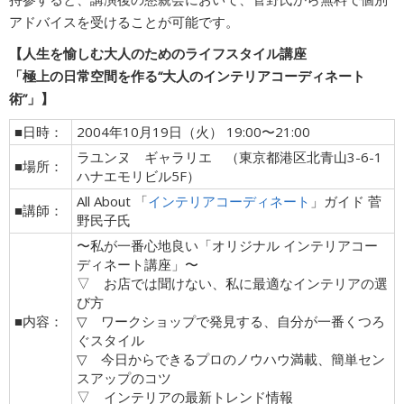
アドバイスを受けることが可能です。
【人生を愉しむ大人のためのライフスタイル講座
「極上の日常空間を作る“大人のインテリアコーディネート
術”」】
■日時：
2004年10月19日（火） 19:00〜21:00
ラユンヌ ギャラリエ （東京都港区北青山3-6-1
■場所：
ハナエモリビル5F）
All About 「
インテリアコーディネート
」ガイド 菅
■講師：
野民子氏
〜私が一番心地良い「オリジナル インテリアコー
ディネート講座」〜
▽ お店では聞けない、私に最適なインテリアの選
び方
■内容：
▽ ワークショップで発見する、自分が一番くつろ
ぐスタイル
▽ 今日からできるプロのノウハウ満載、簡単セン
スアップのコツ
▽ インテリアの最新トレンド情報