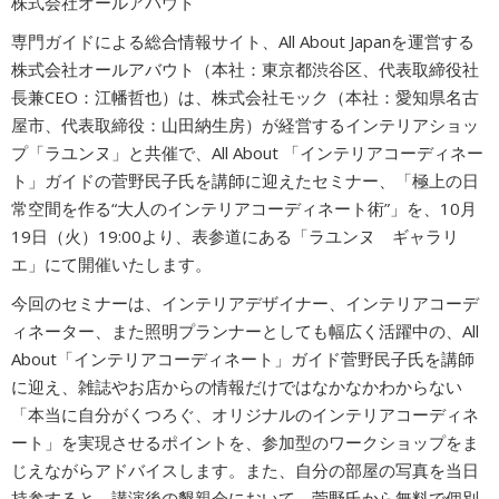
株式会社オールアバウト
広告商品のご案内
専門ガイドによる総合情報サイト、All About Japanを運営する
株式会社オールアバウト（本社：東京都渋谷区、代表取締役社
長兼CEO：江幡哲也）は、株式会社モック（本社：愛知県名古
ソーシャルアカウント
屋市、代表取締役：山田納生房）が経営するインテリアショッ
プ「ラユンヌ」と共催で、All About 「インテリアコーディネー
ト」ガイドの菅野民子氏を講師に迎えたセミナー、「極上の日
閉じる
常空間を作る“大人のインテリアコーディネート術”」を、10月
19日（火）19:00より、表参道にある「ラユンヌ ギャラリ
エ」にて開催いたします。
今回のセミナーは、インテリアデザイナー、インテリアコーデ
ィネーター、また照明プランナーとしても幅広く活躍中の、All
About「インテリアコーディネート」ガイド菅野民子氏を講師
に迎え、雑誌やお店からの情報だけではなかなかわからない
「本当に自分がくつろぐ、オリジナルのインテリアコーディネ
ート」を実現させるポイントを、参加型のワークショップをま
じえながらアドバイスします。また、自分の部屋の写真を当日
持参すると、講演後の懇親会において、菅野氏から無料で個別