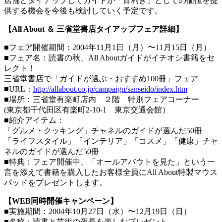
店舗とタイアップしてガイドが「目利き」としての価値を提
供する機会を今後も検討していく予定です。
【All About ＆ 三省堂書店タイアップフェア詳細】
■フェア開催期間：2004年11月1日（月）〜11月15日（月）
■フェア名：読書の秋、All Aboutガイドがイチオシ書籍をセ
レクト！
三省堂書店で「ガイドが選ぶ・おすすめ100冊」フェア
■URL：
http://allabout.co.jp/campaign/sanseido/index.htm
■場所：三省堂有楽町店内 ２階 特別フェアコーナー
(東京都千代田区有楽町2-10-1 東京交通会館）
■紹介アイテム：
「グルメ・クッキング」チャネルのガイドが選んだ50冊
「ライフスタイル」「インテリア」「コスメ」「健康」チャ
ネルのガイドが選んだ50冊
■特典：フェア開催中、「オールアバウトを見た」という一
言を添えて書籍を購入したお客様全員にAll About特製マウス
パッドをプレゼントします。
【WEB同時開催キャンペーン】
■実施期間：2004年10月27日（水）〜12月19日（日）
■名称：読書と芸術の夜長を楽しむプレゼント