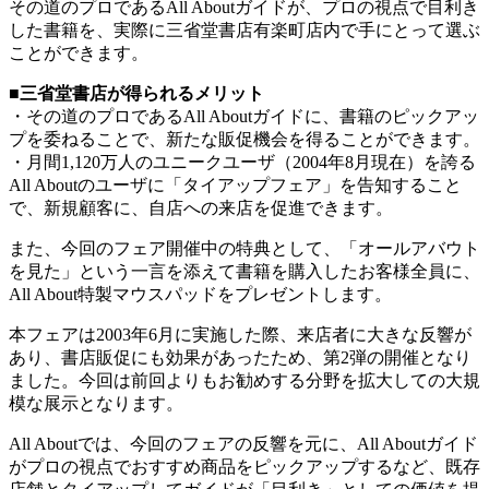
その道のプロであるAll Aboutガイドが、プロの視点で目利き
した書籍を、実際に三省堂書店有楽町店内で手にとって選ぶ
ことができます。
■三省堂書店が得られるメリット
・その道のプロであるAll Aboutガイドに、書籍のピックアッ
プを委ねることで、新たな販促機会を得ることができます。
・月間1,120万人のユニークユーザ（2004年8月現在）を誇る
All Aboutのユーザに「タイアップフェア」を告知すること
で、新規顧客に、自店への来店を促進できます。
また、今回のフェア開催中の特典として、「オールアバウト
を見た」という一言を添えて書籍を購入したお客様全員に、
All About特製マウスパッドをプレゼントします。
本フェアは2003年6月に実施した際、来店者に大きな反響が
あり、書店販促にも効果があったため、第2弾の開催となり
ました。今回は前回よりもお勧めする分野を拡大しての大規
模な展示となります。
All Aboutでは、今回のフェアの反響を元に、All Aboutガイド
がプロの視点でおすすめ商品をピックアップするなど、既存