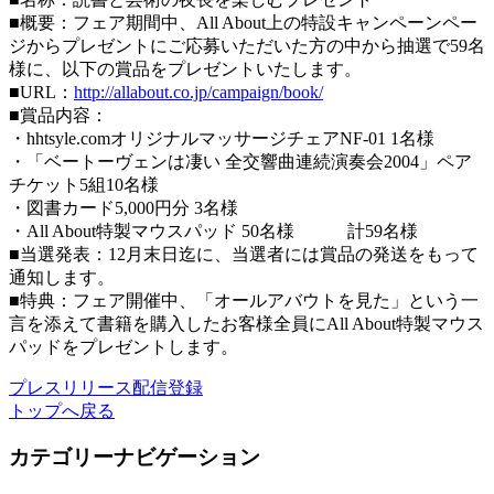
■概要：フェア期間中、All About上の特設キャンペーンペー
ジからプレゼントにご応募いただいた方の中から抽選で59名
様に、以下の賞品をプレゼントいたします。
■URL：
http://allabout.co.jp/campaign/book/
■賞品内容：
・hhtsyle.comオリジナルマッサージチェアNF-01 1名様
・「ベートーヴェンは凄い 全交響曲連続演奏会2004」ペア
チケット5組10名様
・図書カード5,000円分 3名様
・All About特製マウスパッド 50名様 計59名様
■当選発表：12月末日迄に、当選者には賞品の発送をもって
通知します。
■特典：フェア開催中、「オールアバウトを見た」という一
言を添えて書籍を購入したお客様全員にAll About特製マウス
パッドをプレゼントします。
プレスリリース配信登録
トップへ戻る
カテゴリーナビゲーション