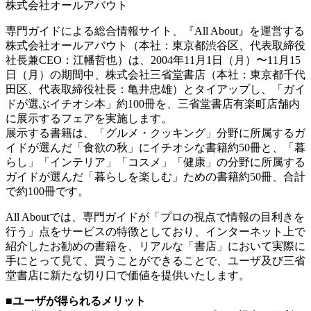
株式会社オールアバウト
専門ガイドによる総合情報サイト、『All About』を運営する
株式会社オールアバウト（本社：東京都渋谷区、代表取締役
社長兼CEO：江幡哲也）は、2004年11月1日（月）〜11月15
日（月）の期間中、株式会社三省堂書店（本社：東京都千代
田区、代表取締役社長：亀井忠雄）とタイアップし、「ガイ
ドが選ぶイチオシ本」約100冊を、三省堂書店有楽町店舗内
に展示するフェアを実施します。
展示する書籍は、「グルメ・クッキング」分野に所属するガ
イドが選んだ「食欲の秋」にイチオシな書籍約50冊と、「暮
らし」「インテリア」「コスメ」「健康」の分野に所属する
ガイドが選んだ「暮らしを楽しむ」ための書籍約50冊、合計
で約100冊です。
All Aboutでは、専門ガイドが「プロの視点で情報の目利きを
行う」点をサービスの特徴としており、インターネット上で
紹介したお勧めの書籍を、リアルな「書店」において実際に
手にとって見て、買うことができることで、ユーザ及び三省
堂書店に新たな切り口で価値を提供いたします。
■ユーザが得られるメリット