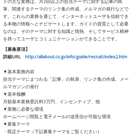
ドの主な業務は、月2回以上の担当テーマに関する記事の執
筆、関連するテーマのリンク集の作成、メルマガの発行などで
す。これらの業務を通じて、インターネットユーザを信頼でき
る本物の情報へとナビゲートします。ガイドの資質として必要
なのは、そのテーマに対する知識と情熱、そしてサービス精神
を持ってユーザとコミュニケーションができることです。
【募集要項】
詳細URL
http://allabout.co.jp/info/guide/recruit/index2.htm
▼基本業務内容
担当テーマにまつわる「記事」の執筆、リンク集の作成、メー
ルマガジンの発行
▼基本報酬
月額基本業務委託料3万円、インセンティブ、他
▼業務に必要な環境
ホームページ閲覧と電子メールの送受信が可能な環境
▼募集テーマ
・既定テーマ（下記募集テーマをご覧ください）