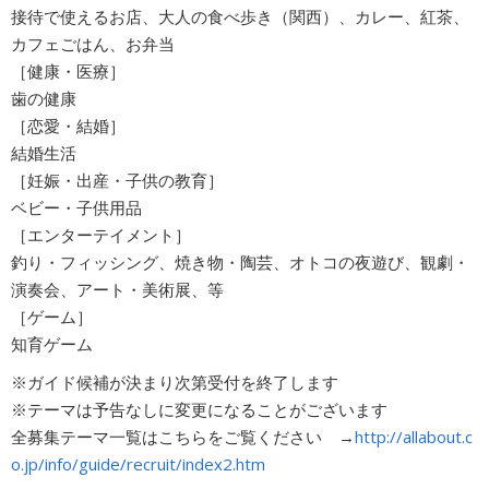
接待で使えるお店、大人の食べ歩き（関西）、カレー、紅茶、
カフェごはん、お弁当
［健康・医療］
歯の健康
［恋愛・結婚］
結婚生活
［妊娠・出産・子供の教育］
ベビー・子供用品
［エンターテイメント］
釣り・フィッシング、焼き物・陶芸、オトコの夜遊び、観劇・
演奏会、アート・美術展、等
［ゲーム］
知育ゲーム
※ガイド候補が決まり次第受付を終了します
※テーマは予告なしに変更になることがございます
全募集テーマ一覧はこちらをご覧ください →
http://allabout.c
o.jp/info/guide/recruit/index2.htm