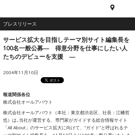
電
ア
ナ
All
話
ク
ビ
プレスリリース
ホーム
セ
ゲ
About
ス
ー
サービス拡大を目指しテーマ別サイト編集長を
シ
企業情報
ョ
100名一般公募― 得意分野を仕事にしたい人
ン
たちのデビューを支援 ―
IR・投資家情報
2004年11月10日
サービス
報道関係各位
株式会社オールアバウト
採用情報
株式会社オールアバウト（本社：東京都渋谷区、社長：江幡哲
也）は､当社が運営する、専門家がガイドする総合情報サイト
プレスリリース
「All About」のサービス拡大に向けて、“ガイド”と呼ばれるテ