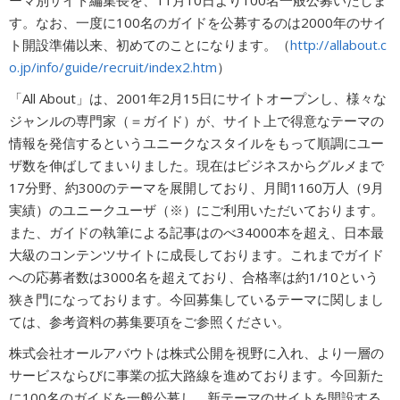
ーマ別サイト編集長を、11月10日より100名一般公募いたしま
す。なお、一度に100名のガイドを公募するのは2000年のサイ
広告商品のご案内
ト開設準備以来、初めてのことになります。（
http://allabout.c
o.jp/info/guide/recruit/index2.htm
）
ソーシャルアカウント
「All About」は、2001年2月15日にサイトオープンし、様々な
ジャンルの専門家（＝ガイド）が、サイト上で得意なテーマの
情報を発信するというユニークなスタイルをもって順調にユー
閉じる
ザ数を伸ばしてまいりました。現在はビジネスからグルメまで
17分野、約300のテーマを展開しており、月間1160万人（9月
実績）のユニークユーザ（※）にご利用いただいております。
また、ガイドの執筆による記事はのべ34000本を超え、日本最
大級のコンテンツサイトに成長しております。これまでガイド
への応募者数は3000名を超えており、合格率は約1/10という
狭き門になっております。今回募集しているテーマに関しまし
ては、参考資料の募集要項をご参照ください。
株式会社オールアバウトは株式公開を視野に入れ、より一層の
サービスならびに事業の拡大路線を進めております。今回新た
に100名のガイドを一般公募し、新テーマのサイトを開設する