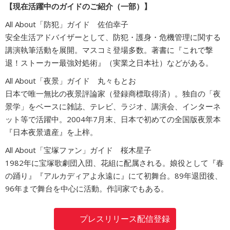
【現在活躍中のガイドのご紹介（一部）】
All About「防犯」ガイド 佐伯幸子
安全生活アドバイザーとして、防犯・護身・危機管理に関する
講演執筆活動を展開。マスコミ登場多数。著書に『これで撃
退！ストーカー最強対処術』（実業之日本社）などがある。
All About「夜景」ガイド 丸々もとお
日本で唯一無比の夜景評論家（登録商標取得済）。独自の「夜
景学」をベースに雑誌、テレビ、ラジオ、講演会、インターネ
ット等で活躍中。2004年7月末、日本で初めての全国版夜景本
『日本夜景遺産』を上梓。
All About「宝塚ファン」ガイド 桜木星子
1982年に宝塚歌劇団入団、花組に配属される。娘役として『春
の踊り』『アルカディアよ永遠に』にて初舞台。89年退団後、
96年まで舞台を中心に活動。作詞家でもある。
プレスリリース配信登録