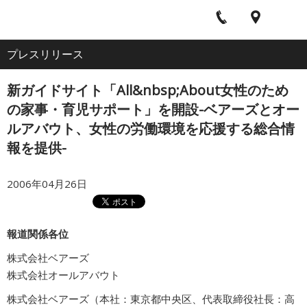
電
ア
ナ
All
話
ク
ビ
プレスリリース
ホーム
セ
ゲ
About
ス
ー
新ガイドサイト「All&nbsp;About女性のため
シ
企業情報
ョ
の家事・育児サポート」を開設-ベアーズとオー
ン
ルアバウト、女性の労働環境を応援する総合情
報を提供-
IR・投資家情報
2006年04月26日
サービス
報道関係各位
採用情報
株式会社ベアーズ
株式会社オールアバウト
プレスリリース
株式会社ベアーズ（本社：東京都中央区、代表取締役社長：高