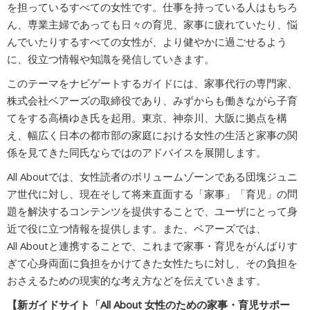
を担っているすべての女性です。仕事を持っている人はもちろ
ん、専業主婦であっても日々の育児、家事に疲れていたり、悩
んでいたりするすべての女性が、より健やかに過ごせるよう
に、役立つ情報や知識を発信していきます。
このテーマをナビゲートするガイドには、家事代行の専門家、
株式会社ベアーズの取締役であり、みずからも働きながら子育
てをする高橋ゆき氏を起用。東京、神奈川、大阪に拠点を構
え、幅広く日本の都市部の家庭における女性の生活と家事の関
係を見てきた同氏ならではのアドバイスを展開します。
All Aboutでは、女性読者のボリュームゾーンである団塊ジュニ
ア世代に対し、現在そして将来直面する「家事」「育児」の問
題を解決するコンテンツを提供することで、ユーザにとって身
近で役に立つ情報を提供します。また、ベアーズでは、
All Aboutと連携することで、これまで家事・育児をがんばりす
ぎて心身両面に負担をかけてきた女性たちに対し、その負担を
おさえるための現実的な考え方などを伝えていきます。
【新ガイドサイト「All About 女性のための家事・育児サポー