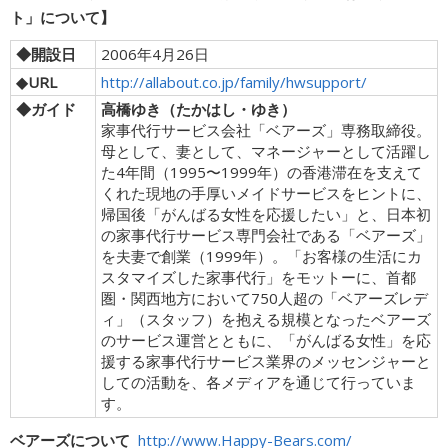
ト」について】
◆開設日
2006年4月26日
◆URL
http://allabout.co.jp/family/hwsupport/
◆ガイド
高橋ゆき（たかはし・ゆき）
家事代行サービス会社「ベアーズ」専務取締役。
母として、妻として、マネージャーとして活躍し
た4年間（1995〜1999年）の香港滞在を支えて
くれた現地の手厚いメイドサービスをヒントに、
帰国後「がんばる女性を応援したい」と、日本初
の家事代行サービス専門会社である「ベアーズ」
を夫妻で創業（1999年）。「お客様の生活にカ
スタマイズした家事代行」をモットーに、首都
圏・関西地方において750人超の「ベアーズレデ
ィ」（スタッフ）を抱える規模となったベアーズ
のサービス運営とともに、「がんばる女性」を応
援する家事代行サービス業界のメッセンジャーと
しての活動を、各メディアを通じて行っていま
す。
ベアーズについて
http://www.Happy-Bears.com/