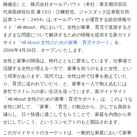
橋健志）と、株式会社オールアバウト（本社：東京都渋谷区、
広告商品のご案内
代表取締役社長 兼 CEO：江幡哲也、ジャスダック証券取引所、
証券コード：2454）は､オールアバウトが運営する総合情報サ
イト「All About」内において、女性が家事、育児で直面するさ
ソーシャルアカウント
まざまな問題について解決するための情報を提供する新ガイド
サイト「
All About 女性のための家事・育児サポート
」を、
閉じる
2006年4月26日、オープンいたします。
女性と家事の関係は、時代とともに変化しています。仕事場で
活躍する女性が増える一方で、家事を担うのもまた女性、とい
う現実があります。現代では、女性は外で仕事を抱えていた
り、育児に追われていたり、と、家事を一人で抱え込むには、
多忙でストレスの多い生活を送っています。新ガイドサイト
「All About 女性のための家事・育児サポート」は、このような
女性に対して、「家事」「育児」の観点から、少しでも負担を
減らし、日々快適に過ごしてもらうことで、家庭を内側から幸
せにしていこう、というコンセプトのもと開設されます。
このガイドサイトのターゲットは、一般的な家庭において家事