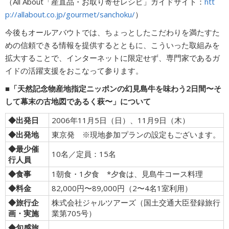
（All About「産直品・お取り寄せレシピ」ガイドサイト：
htt
p://allabout.co.jp/gourmet/sanchoku/
）
今後もオールアバウトでは、ちょっとしたこだわりを満たすた
めの信頼できる情報を提供するとともに、こういった取組みを
拡大することで、インターネットに限定せず、専門家であるガ
イドの活躍支援をおこなって参ります。
■「天然記念物産地指定ニッポンの幻見島牛を味わう2日間〜そ
して幕末の古地図であるく萩〜」について
◆出発日
2006年11月5日（日）、11月9日（木）
◆出発地
東京発 ※現地参加プランの設定もございます。
◆最少催
10名／定員：15名
行人員
◆食事
1朝食・1夕食 *夕食は、見島牛コース料理
◆料金
82,000円〜89,000円（2〜4名1室利用）
◆旅行企
株式会社ジャルツアーズ（国土交通大臣登録旅行
画・実施
業第705号）
◆旬感旅