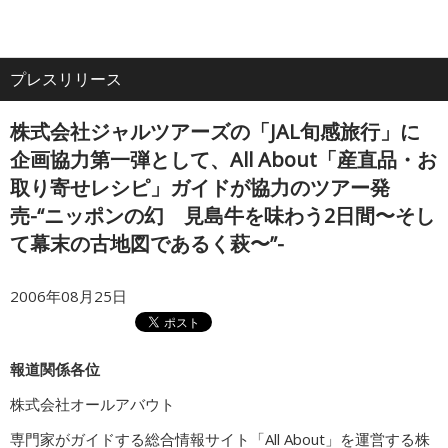
電
ア
ナ
All
話
ク
ビ
プレスリリース
ホーム
セ
ゲ
About
ス
ー
株式会社ジャルツアーズの「JAL旬感旅行」に
シ
企業情報
ョ
企画協力第一弾として、All About「産直品・お
ン
取り寄せレシピ」ガイドが協力のツアー発
売-“ニッポンの幻 見島牛を味わう2日間〜そし
IR・投資家情報
て幕末の古地図であるく萩〜”-
サービス
2006年08月25日
採用情報
報道関係各位
株式会社オールアバウト
プレスリリース
専門家がガイドする総合情報サイト「All About」を運営する株