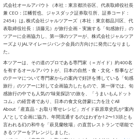
式会社オールアバウト（本社：東京都渋谷区、代表取締役社長
広告商品のご案内
兼 CEO：江幡哲也、ジャスダック証券取引所、証券コード：
2454）は､株式会社ジャルツアーズ（本社：東京都品川区、代
表取締役社長：須藤元）が旅行企画・実施する「旬感旅行」の
ソーシャルアカウント
ツアーに企画協力し、第一弾のツアーが、株式会社ジャルツア
ーズよりJALマイレージバンク会員の方向けに発売になりまし
閉じる
た。
本ツアーは、その道のプロである専門家（＝ガイド）約400名
を有するオールアバウトが、日本の自然・食・文化・祭事など
のテーマについて専門家からの案内で好評を博している「旬感
旅行」のツアーに対して企画協力したもので、第一弾では、旬
感旅行の中でも人気の“味覚探訪”の旅を、「うまいもんドット
コム」の経営者であり、日本の食文化啓蒙に力を注ぐAll
About「産直品・お取り寄せレシピ」ガイド萩原章史氏が“案内
人”として企画に協力。年間流通するのはわずか12〜13頭とも
言われる幻の和牛を「萩見蘭牧場」の直営レストランで堪能で
きるツアーをアレンジしました。