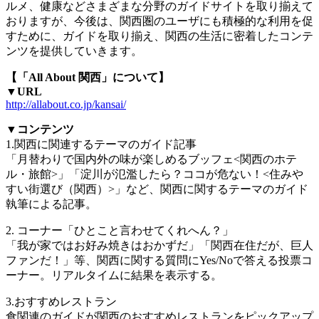
ルメ、健康などさまざまな分野のガイドサイトを取り揃えて
おりますが、今後は、関西圏のユーザにも積極的な利用を促
すために、ガイドを取り揃え、関西の生活に密着したコンテ
ンツを提供していきます。
【「All About 関西」について】
▼URL
http://allabout.co.jp/kansai/
▼コンテンツ
1.関西に関連するテーマのガイド記事
「月替わりで国内外の味が楽しめるブッフェ<関西のホテ
ル・旅館>」「淀川が氾濫したら？ココが危ない！<住みや
すい街選び（関西）>」など、関西に関するテーマのガイド
執筆による記事。
2. コーナー「ひとこと言わせてくれへん？」
「我が家ではお好み焼きはおかずだ」「関西在住だが、巨人
ファンだ！」等、関西に関する質問にYes/Noで答える投票コ
ーナー。リアルタイムに結果を表示する。
3.おすすめレストラン
食関連のガイドが関西のおすすめレストランをピックアップ