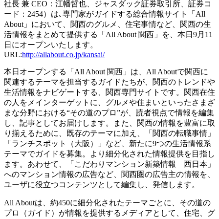
社長 兼 CEO：江幡哲也、ジャスダック証券取引所、証券コ
ード：2454）は､専門家がガイドする総合情報サイト「All
About」において、関西のグルメ、住宅事情など、関西の生
活情報をまとめて提供する「All About 関西」を、本日9月11
日にオープンいたします。
URL:
http://allabout.co.jp/kansai/
本日オープンする「All About 関西」は、All Aboutで関西に
関連するテーマを担当するガイドたちが、関西のトレンドや
生活情報をナビゲートする、関西専門サイトです。関西在住
の人をメインターゲットに、グルメや住まいといったさまざ
まな分野における“その道のプロ”が、読者視点で情報を編集
し、記事としてお届けします。また、関西の情報を豊富に取
り揃えるために、既存のテーマに加え、「関西の転職事情」
「ランチスポット（大阪）」など、新たに9つの生活情報系
テーマでガイドを募集。より細分化された情報提供を目指し
ます。あわせて、「こだわりマンション新築情報 西日本」
へのマンション情報の広告など、関西圏の広告主の情報を、
ユーザに役立つコンテンツとして編集し、発信します。
All Aboutは、約450に細分化されたテーマごとに、その道の
プロ（ガイド）が情報を提供するメディアとして、住宅、グ