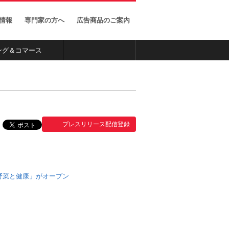
ー
X（旧 Twitter）のナビ
ゲーションサイト
家情報
専門家の方へ
広告商品のご案内
ング＆コマース
プレスリリース配信登録
 野菜と健康」がオープン