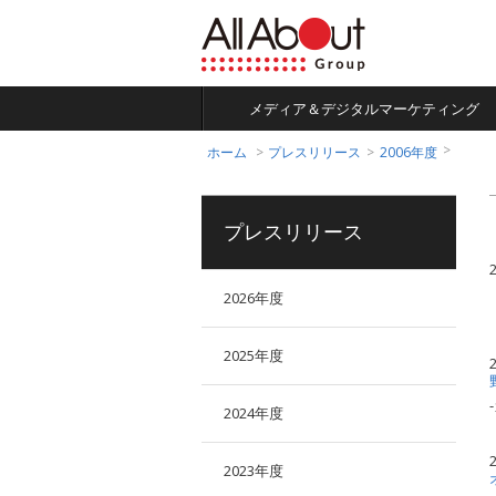
あなたの明日が動きだ
す
コンテンツマーケティ
多言語による日本総合
話題の商品がお得に試
All About
ングプラットフォーム
情報サイト
せる
メディア＆デジタルマーケティング
ホーム
プレスリリース
2006年度
プレスリリース
2026年度
2025年度
2024年度
2023年度