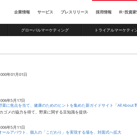
お金初心者向けの総合
Facebook公認ナビゲ
情報サイト
ションサイト
企業情報
サービス
プレスリリース
採用情報
IR･投資
専門家愛用のモノ・サ
省庁や企業のインバウ
ービスの紹介メディア
ント施策支援チーム
グローバルマーケティング
トライアルマーケティ
2000年01月01日
2006年5月17日
野菜に焦点を当て、健康のためのヒントを集めた新ガイドサイト「All About
-カゴメの協力を得て、野菜に関する豆知識を提供-
2006年5月11日
オールアバウト、個人の「こだわり」を実現する場を、対面式へ拡大