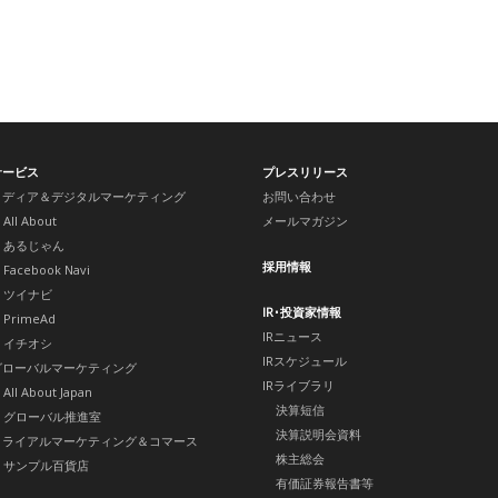
サービス
プレスリリース
メディア＆デジタルマーケティング
お問い合わせ
All About
メールマガジン
あるじゃん
採用情報
Facebook Navi
ツイナビ
IR･投資家情報
PrimeAd
IRニュース
イチオシ
IRスケジュール
グローバルマーケティング
IRライブラリ
All About Japan
決算短信
グローバル推進室
決算説明会資料
トライアルマーケティング＆コマース
株主総会
サンプル百貨店
有価証券報告書等