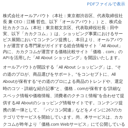
PDFファイルで表示
広告商品のご案内
株式会社オールアバウト（本社：東京都渋谷区、代表取締役社
長 兼 CEO：江幡 哲也、以下「オールアバウト」）と、株式会
ソーシャルアカウント
社カカクコム（本社：東京都文京区、代表取締役社長：田中
実、以下「カカクコム」）は、ショッピング事業におけるサー
ビス展開においてコンテンツ提携し、本日より、オールアバウ
トが運営する専門家がガイドする総合情報サイト「All About」
閉じる
内に、カカクコムが運営する価格比較サイト「価格．com」の
APIを活用した「All About ショッピング」を開設いたします。
オールアバウトが開設する「All About ショッピング」は、“そ
の道のプロが、商品選びをサポート。”をコンセプトに、All
Aboutが保有する“その道のプロによる商品のトレンドや、選定
時のコツ・詳細な紹介記事”と、価格．comが保有する“詳細な
スペック情報や価格情報、消費者のクチコミ情報”を合わせて提
供するAll Aboutのショッピング情報サイトです。コンテンツ提
携の第一弾として、「パソコン関連」などをメインに267のカ
テゴリでサービスを開始しています。尚、本サービスは、カカ
クコムが昨年より「価格.com Webサービス」にて公開している