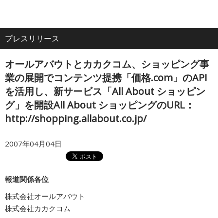
電
ア
ナ
All
話
ク
ビ
プレスリリース
ホーム
セ
ゲ
About
ス
ー
オールアバウトとカカクコム、ショッピング事
シ
企業情報
ョ
業の展開でコンテンツ提携「価格.com」のAPI
ン
を活用し、新サービス「All About ショッピン
グ」を開設All About ショッピングのURL：
IR・投資家情報
http://shopping.allabout.co.jp/
サービス
2007年04月04日
採用情報
報道関係各位
株式会社オールアバウト
プレスリリース
株式会社カカクコム