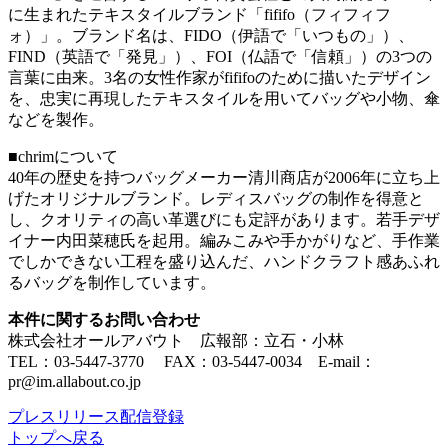
に生まれたテキスタイルブランド「fififo（フィフィフ
ォ）」。ブランド名は、FIDO（伊語で「いつもの」）、
FIND（英語で「発見」）、FOI（仏語で「信頼」）の3つの
言葉に由来。3名の女性作家がfififoのために描いたデザイン
を、忠実に再現したテキスタイルを用いてバッグや小物、傘
などを製作。
■chrimについて
40年の歴史を持つバッグメーカー清川商店が2006年に立ち上
げたオリジナルブランド。レディスバッグの制作を得意と
し、クオリティの高い革選びにも定評があります。若手デザ
イナー内田菜穂氏を起用。編みこみや手かがりなど、手作業
でしかできない工程を盛り込んだ、ハンドクラフト感あふれ
るバッグを制作しています。
本件に関するお問い合わせ
株式会社オールアバウト 広報部：立石・小林
TEL：03-5447-3770 FAX：03-5447-0034 E-mail：
pr@im.allabout.co.jp
プレスリリース配信登録
トップへ戻る