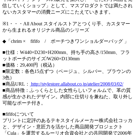
信していくショップ」として、マスプロダクトでは満たされ
ないカスタマーの消費ニーズにこたえていきます。
※1・・・All About スタイルストアとつくり手、カスタマー
から生まれるオリジナル商品のシリーズ
◆「chrim × fififo / ポーチつきワンショルダーバッグ 」
■仕様：W440×D230×H200mm、持ち手の高さ/150mm、フラ
ットポーチのサイズ/W260×D130mm
■価格：29,400円（税込）
■限定数：各色15点ずつ（ベージュ、シルバー、ブラウンの
3色）
■商品URL：
http://stylestore.allabout.co.jp/atelier/2008/03/02/
■商品特徴：ふっくらとした女性らしいフォルムで、革の質
感が生かされたデザイン。内部に仕切りを兼ねた、取り外し
可能なポーチ付き。
■fififoについて
プリントに定評のあるテキスタイルメーカー株式会社コッカ
と、デザイン・意匠力を活かした商品開発プロジェクト
「Cula」を運営するルーリオ合資会社との共同開発で2006年