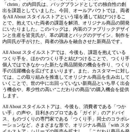
「chrim」の内田氏は、バッグブランドとしての独自性の創
出を課題としていました。今回、オールアバウトでは、両者
をAll About スタイルストアという場を通して結びつけるこ
とで、抱えていた両者の課題を解消、オリジナル商品の開発
にいたりました。このバッグは、内装のファブリックデザイ
ンと生産を皆見氏が、革の調達とバッグのデザイン、制作を
内田氏が手がけた、両者の強みを融合させた新商品です。
All About スタイルストアでは、今後も、課題を抱えている
つくり手を、ほかのつくり手と結びつけることで、つくり手
個人ではできなかった新たな商品開発の機会を作り、つくり
手の活躍機会を広げてまいります。また、カスタマーに対し
ては、この取り組みを推進してオリジナル商品を生み出して
いくことで、世の中に出回っていない新商品といち早く出会
う機会や、希少性の高い“こだわりの商品”の購入機会を提供
します。
All About スタイルストアは、今後も、消費者である「つか
い手」の声や、目利きのプロである「ガイド」のアドバイ
ス、ものづくりの専門家である「つくり手」同士のコラボレ
ーションなど、さまざまな形で、オリジナル商品「with スタ
イルストア」シリーズの販売を拡大し、「こだわり商品を発