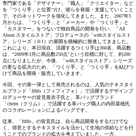
専門家である「デザイナー」「職人」「クリエイター」など
を「つくり手」と位置づけ、彼らを発掘・支援していくこと
で、そのネットワークを強化してきました。また、2007年5
月からは、「つくり手」と「メーカー」や「つくり手」と
「カスタマー」をつないで独自商品の開発を行い、「All
About スタイルストア」プロデュースの「withスタイルスト
ア」シリーズ（※1）の展開を積極的に推進してきました。
これにより、本日現在、活躍するつくり手は360名、商品数
は、“2009年3月に商品数250点”という目標に対して、約200
点になりましたが、今後、「withスタイルストア」シリーズ
の更なる拡大のため、「つくり手」と「つくり手」を結びつ
けて商品を開発・販売していきます。
今回、その第一弾として発売されるのは、人気のテキスタイ
ルブランド「fififo（フィフィフォ）」で活躍するデザインプ
ロデューサーの皆見亜衣子氏と、革バッグブランド
「chrim（クリム）」で活躍する革バッグ職人の内田菜穂氏
のコラボレーションによるバッグです。
従来、「fififo」の皆見氏は、自ら商品開発をするだけでな
く、得意とするテキスタイルを活かして生地の供給などを行
うことでのブランドの拡大を考えていました。一方、