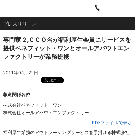
電
ア
ナ
All
話
ク
ビ
プレスリリース
ホーム
セ
ゲ
About
ス
ー
専門家２,０００名が福利厚生会員にサービスを
シ
企業情報
ョ
提供ベネフィット・ワンとオールアバウトエン
ン
ファクトリーが業務提携
IR・投資家情報
2011年04月25日
サービス
報道関係各位
採用情報
株式会社ベネフィット・ワン
株式会社オールアバウトエンファクトリー
PDFファイルで表示
プレスリリース
福利厚生業務のアウトソーシングサービスを手掛ける株式会社