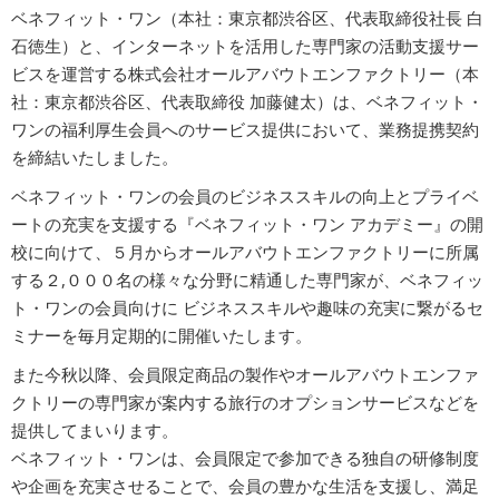
ベネフィット・ワン（本社：東京都渋谷区、代表取締役社長 白
広告商品のご案内
石徳生）と、インターネットを活用した専門家の活動支援サー
ビスを運営する株式会社オールアバウトエンファクトリー（本
社：東京都渋谷区、代表取締役 加藤健太）は、ベネフィット・
ソーシャルアカウント
ワンの福利厚生会員へのサービス提供において、業務提携契約
を締結いたしました。
閉じる
ベネフィット・ワンの会員のビジネススキルの向上とプライベ
ートの充実を支援する『ベネフィット・ワン アカデミー』の開
校に向けて、５月からオールアバウトエンファクトリーに所属
する２,０００名の様々な分野に精通した専門家が、ベネフィッ
ト・ワンの会員向けに ビジネススキルや趣味の充実に繋がるセ
ミナーを毎月定期的に開催いたします。
また今秋以降、会員限定商品の製作やオールアバウトエンファ
クトリーの専門家が案内する旅行のオプションサービスなどを
提供してまいります。
ベネフィット・ワンは、会員限定で参加できる独自の研修制度
や企画を充実させることで、会員の豊かな生活を支援し、満足