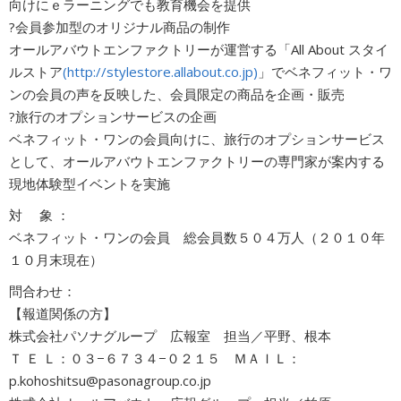
向けにｅラーニングでも教育機会を提供
?会員参加型のオリジナル商品の制作
オールアバウトエンファクトリーが運営する「All About スタイ
ルストア
(http://stylestore.allabout.co.jp)
」でベネフィット・ワ
ンの会員の声を反映した、会員限定の商品を企画・販売
?旅行のオプションサービスの企画
ベネフィット・ワンの会員向けに、旅行のオプションサービス
として、オールアバウトエンファクトリーの専門家が案内する
現地体験型イベントを実施
対 象 ：
ベネフィット・ワンの会員 総会員数５０４万人（２０１０年
１０月末現在）
問合わせ：
【報道関係の方】
株式会社パソナグループ 広報室 担当／平野、根本
Ｔ Ｅ Ｌ：０３−６７３４−０２１５ ＭＡＩＬ：
p.kohoshitsu@pasonagroup.co.jp