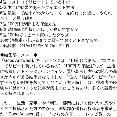
4位 コストコでリピートしているもの
5位 本当に効果のあったダイエット方法
6位 最後まで結末がわからなくて、見終わった後に「やられ
た！」と思う映画
7位 100万円が貯まる貯金方法
8位 結婚前に同棲したほうが良いですか？
9位 100均でリピート買いしたグッズ
10位 消費税が上がるまでに買っておくとトクなもの
※集計期間：2012年1月1日〜2012年11月11日
◆編集部コメント◆
「Good Answers初のランキングは、“10分おつまみ”、“コスト
コでリピート買いしているもの”、“100万円貯金法”など、生活
に密着したトピックがランクイン。賢い暮らし方への関心の高
さがうかがえる結果となりました。1位の『結婚式スピーチの
すべらない例文を教えてください（友人編）』は、投稿者の経
験や知見がつまった記事が集まったこともあり、多くの読者か
ら支持されました。」
また、「生活・家事」や「料理」部門において優れた知恵やア
イデア投稿された方の中から、編集部が優れた投稿者を厳選し
た「Good Answers賞」、「ひらめき賞」、「レシピ賞」の