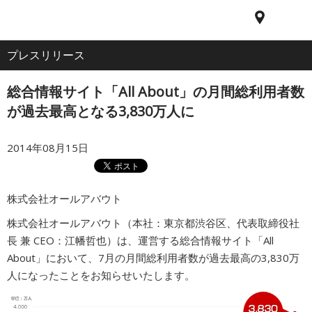
電
ア
ナ
All
話
ク
ビ
プレスリリース
ホーム
セ
ゲ
About
ス
ー
総合情報サイト「All About」の月間総利用者数
シ
企業情報
ョ
が過去最高となる3,830万人に
ン
2014年08月15日
IR・投資家情報
サービス
株式会社オールアバウト
株式会社オールアバウト（本社：東京都渋谷区、代表取締役社
長 兼 CEO：江幡哲也）は、運営する総合情報サイト「All
採用情報
About」において、7月の月間総利用者数が過去最高の3,830万
人になったことをお知らせいたします。
プレスリリース