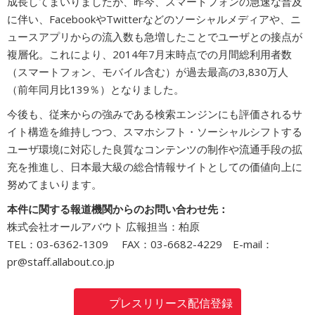
成長してまいりましたが、昨今、スマートフォンの急速な普及
に伴い、FacebookやTwitterなどのソーシャルメディアや、ニ
ュースアプリからの流入数も急増したことでユーザとの接点が
複層化。これにより、2014年7月末時点での月間総利用者数
（スマートフォン、モバイル含む）が過去最高の3,830万人
（前年同月比139％）となりました。
今後も、従来からの強みである検索エンジンにも評価されるサ
イト構造を維持しつつ、スマホシフト・ソーシャルシフトする
ユーザ環境に対応した良質なコンテンツの制作や流通手段の拡
充を推進し、日本最大級の総合情報サイトとしての価値向上に
努めてまいります。
本件に関する報道機関からのお問い合わせ先：
株式会社オールアバウト 広報担当：柏原
TEL：03-6362-1309 FAX：03-6682-4229 E-mail：
pr@staff.allabout.co.jp
プレスリリース配信登録