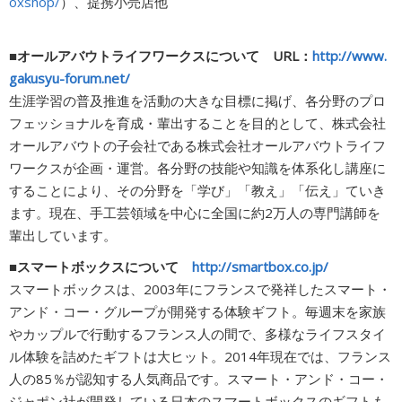
oxshop/
）、提携小売店他
■オールアバウトライフワークスについて URL：
http://www.
gakusyu-forum.net/
生涯学習の普及推進を活動の大きな目標に掲げ、各分野のプロ
フェッショナルを育成・輩出することを目的として、株式会社
オールアバウトの子会社である株式会社オールアバウトライフ
ワークスが企画・運営。各分野の技能や知識を体系化し講座に
することにより、その分野を「学び」「教え」「伝え」ていき
ます。現在、手工芸領域を中心に全国に約2万人の専門講師を
輩出しています。
■スマートボックスについて
http://smartbox.co.jp/
スマートボックスは、2003年にフランスで発祥したスマート・
アンド・コー・グループが開発する体験ギフト。毎週末を家族
やカップルで行動するフランス人の間で、多様なライフスタイ
ル体験を詰めたギフトは大ヒット。2014年現在では、フランス
人の85％が認知する人気商品です。スマート・アンド・コー・
ジャポン社が開発している日本のスマートボックスのギフトも