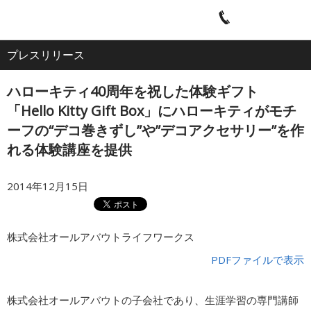
電
ア
ナ
All
話
ク
ビ
プレスリリース
ホーム
セ
ゲ
About
ス
ー
ハローキティ40周年を祝した体験ギフト
シ
企業情報
ョ
「Hello Kitty Gift Box」にハローキティがモチ
ン
ーフの“デコ巻きずし”や”デコアクセサリー”を作
れる体験講座を提供
IR・投資家情報
2014年12月15日
サービス
株式会社オールアバウトライフワークス
採用情報
PDFファイルで表示
プレスリリース
株式会社オールアバウトの子会社であり、生涯学習の専門講師