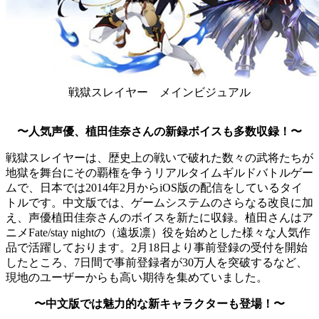
戦獄スレイヤー メインビジュアル
〜人気声優、植田佳奈さんの新録ボイスも多数収録！〜
戦獄スレイヤーは、歴史上の戦いで破れた数々の武将たちが
地獄を舞台にその覇権を争うリアルタイムギルドバトルゲー
ムで、日本では2014年2月からiOS版の配信をしているタイ
トルです。中文版では、ゲームシステムのさらなる改良に加
え、声優植田佳奈さんのボイスを新たに収録。植田さんはア
ニメFate/stay nightの（遠坂凛）役を始めとした様々な人気作
品で活躍しております。2月18日より事前登録の受付を開始
したところ、7日間で事前登録者が30万人を突破するなど、
現地のユーザーからも高い期待を集めていました。
〜中文版では魅力的な新キャラクターも登場！〜