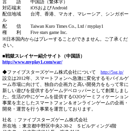
言 語 中国語（繁体字）
対応端末 iOSおよびAndroid
配信地域 台湾、香港、マカオ、マレーシア、シンガポー
ル
配 信 Taiwan Kuro Times Co., Ltd / myplay1
権 利 Five stars game Inc.
※日本国内からはプレーすることができません。ご了承くだ
さい。
■戦獄スレイヤー紹介サイト（中国語）
http://www.myplay1.com/war/
◆ファイブスターズゲーム株式会社について
http://5sg.jp/
設立は2012年、スマートフォンへ急激に変化するモバイルゲ
ーム市場に向けて、独自の企画力と高い開発力をもって常に
新しい遊びを提供するゲームデベロッパーとして創業しまし
た。生活の中にゲームを提供するO2Oゲーミフィケーション
事業を主としたスマートフォン＆オンラインゲームの企画・
開発・運営を行う事業を運営しております。
社名 ：ファイブスターズゲーム株式会社
所在地 ：東京都中野区中央2-30-2 Ｓビルディング4階