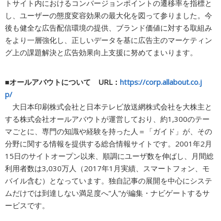
トサイト内におけるコンバージョンポイントの遷移率を指標と
し、ユーザーの態度変容効果の最大化を図って参りました。今
後も健全な広告配信環境の提供、ブランド価値に対する取組み
をより一層強化し、正しいデータを基に広告主のマーケティン
グ上の課題解決と広告効果向上支援に努めてまいります。
■オールアバウトについて URL：
https://corp.allabout.co.j
p/
大日本印刷株式会社と日本テレビ放送網株式会社を大株主と
する株式会社オールアバウトが運営しており、約1,300のテー
マごとに、専門の知識や経験を持った人＝「ガイド」が、その
分野に関する情報を提供する総合情報サイトです。2001年2月
15日のサイトオープン以来、順調にユーザ数を伸ばし、月間総
利用者数は3,030万人（2017年1月実績、スマートフォン、モ
バイル含む）となっています。独自記事の展開を中心にシステ
ムだけでは到達しない満足度へ“人”が編集・ナビゲートするサ
ービスです。