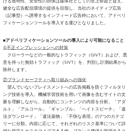
ける透明性、安全性の担保は媒体社としての至上命題と捉え、
健全な広告配信環境の提供を目指し、当社のネイティブ広告
（記事型）へ誘導するインフィード広告枠において、アドベリ
フィケーションツールを導入する運びとなりました。
■アドベリフィケーションツールの導入により可能になること
①不正インプレッションへの対策
クローラーなどの一般的なトラフィック（GIVT）および、悪
意を持った無効トラフィック（SIVT）を、判別し計測結果から
除外します。
②ブランドセーフティへ取り組みへの強化
望んでいないプレイスメントへの広告掲載を防ぐフィルタリ
ング技術を導入。機械学習技術を用いて画像を含むサイトの文
脈を理解しながら、自動的にコンテンツの内容を分析。「アダ
ルト」「アルコール」「ギャンブル」「ヘイトスピーチ」「違
法ダウンロード」「違法薬物」「不快な表現」の7つのカテゴ
リーに分類。内容に応じて、それぞれのリスク基準について詳
細な規定をカスタマイズできる他、ブランド価値を毀損するコ