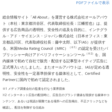
PDFファイルで表示
広告商品のご案内
総合情報サイト「All About」を運営する株式会社オールアバウ
ト（本社：東京都渋谷区、代表取締役社長：江幡哲也）は、提
ソーシャルアカウント
供する広告商品の透明性、安全性の追及を目的に、インテグラ
ル・アド・サイエンス・ジャパン株式会社（日本オフィス：東
閉じる
京都品川区、代表取締役社長：藤中太郎、以下IAS）が提供す
（※1）
る、米国Media Rating Council（MRC）
の認定を受けたパ
（※2）
ブリッシャー向けアドベリフィケーションツール
を、国
内媒体で初めて自社で販売・配信する記事型ネイティブ広告に
正式導入いたしました。またオールアバウトは、IASが定める透
明性、安全性を一定基準担保する媒体社として、Certified
Partnerに国内で初めて認定されました。
※1 メディア調査会社の監査を行なう業界団体
※2 インターネット広告の配信時に、広告主のブランド価値を毀損する媒体やコ
ンテンツ、あるいは視認が困難である場所への広告掲出、不正クリックなどを
確認し、配信を制御する仕組み