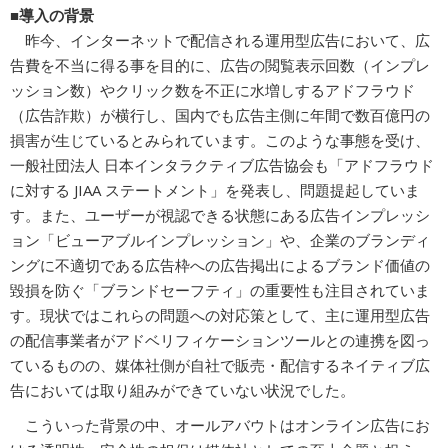
■導入の背景
昨今、インターネットで配信される運用型広告において、広
告費を不当に得る事を目的に、広告の閲覧表示回数（インプレ
ッション数）やクリック数を不正に水増しするアドフラウド
（広告詐欺）が横行し、国内でも広告主側に年間で数百億円の
損害が生じているとみられています。このような事態を受け、
一般社団法人 日本インタラクティブ広告協会も「アドフラウド
に対する JIAA ステートメント」を発表し、問題提起していま
す。また、ユーザーが視認できる状態にある広告インプレッシ
ョン「ビューアブルインプレッション」や、企業のブランディ
ングに不適切である広告枠への広告掲出によるブランド価値の
毀損を防ぐ「ブランドセーフティ」の重要性も注目されていま
す。現状ではこれらの問題への対応策として、主に運用型広告
の配信事業者がアドベリフィケーションツールとの連携を図っ
ているものの、媒体社側が自社で販売・配信するネイティブ広
告においては取り組みができていない状況でした。
こういった背景の中、オールアバウトはオンライン広告にお