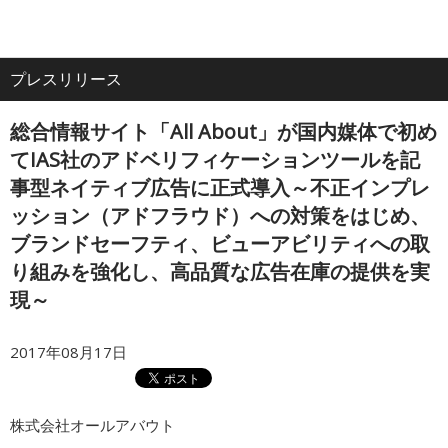
電
ア
ナ
All
話
ク
ビ
プレスリリース
ホーム
セ
ゲ
About
ス
ー
総合情報サイト「All About」が国内媒体で初め
シ
企業情報
ョ
てIAS社のアドベリフィケーションツールを記
ン
事型ネイティブ広告に正式導入～不正インプレ
ッション（アドフラウド）への対策をはじめ、
IR・投資家情報
ブランドセーフティ、ビューアビリティへの取
り組みを強化し、高品質な広告在庫の提供を実
サービス
現～
採用情報
2017年08月17日
プレスリリース
株式会社オールアバウト