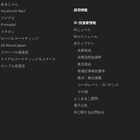
あるじゃん
採用情報
Facebook Navi
ツイナビ
IR･投資家情報
PrimeAd
IRニュース
イチオシ
IRスケジュール
グローバルマーケティング
IRライブラリ
All About Japan
決算短信
グローバル推進室
決算説明会資料
トライアルマーケティング＆コマース
株主総会
サンプル百貨店
有価証券報告書等
株式・株主情報
コーポレート・ガバナンス
その他
よくあるご質問
電子公告
IRに関するお問合せ