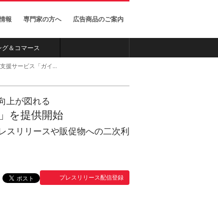
ー
X（旧 Twitter）のナビ
ゲーションサイト
家情報
専門家の方へ
広告商品のご案内
ング＆コマース
プレスリリースや販促物への二次利用が可能～
性向上が図れる
R」を提供開始
レスリリースや販促物への二次利
プレスリリース配信登録