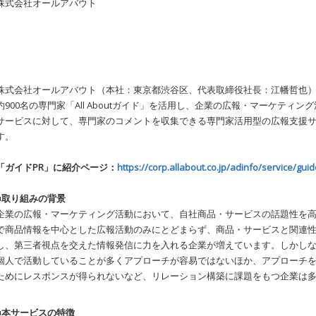
株式会社オールアバウト
株式会社オールアバウト（本社：東京都渋谷区、代表取締役社長：江幡哲也）は、総
約900名の専門家「All Aboutガイド」を活用し、企業の広報・マーケテ
サービスに対して、専門家のコメントを収集できる専門家活用型の広報支援サ
す。
「ガイドPR」に紹介ページ：
https://corp.allabout.co.jp/adinfo/service/guid
■取り組みの背景
企業の広報・マーケティング活動において、自社商品・サービスの話題性を
で商品情報を中心とした広報活動のみにとどまらず、商品・サービスと関連
し、第三者視点を交えた情報発信に力を入れる企業が増えています。しかし
個人で活動していることが多くアプローチが容易ではないほか、アプローチ
ためにレスポンスが得られないなど、リレーション構築に課題をもつ企業は
■本サービスの特徴