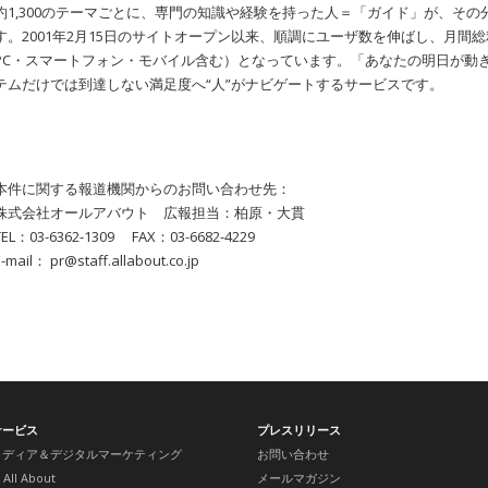
約1,300のテーマごとに、専門の知識や経験を持った人＝「ガイド」が、そ
す。2001年2月15日のサイトオープン以来、順調にユーザ数を伸ばし、月間総利用
PC・スマートフォン・モバイル含む）となっています。「あなたの明日が動
テムだけでは到達しない満足度へ“人”がナビゲートするサービスです。
本件に関する報道機関からのお問い合わせ先：
株式会社オールアバウト 広報担当：柏原・大貫
TEL：03-6362-1309 FAX：03-6682-4229
E-mail： pr@staff.allabout.co.jp
サービス
プレスリリース
メディア＆デジタルマーケティング
お問い合わせ
All About
メールマガジン