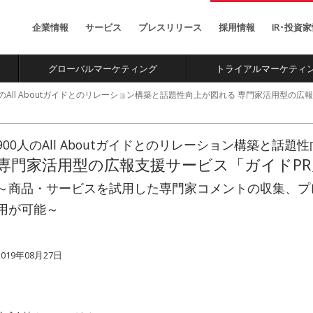
お金初心者向けの総合
Facebook公認ナビゲ
情報サイト
ションサイト
企業情報
サービス
プレスリリース
採用情報
IR･投資
専門家愛用のモノ・サ
省庁や企業のインバウ
ービスの紹介メディア
ント施策支援チーム
グローバルマーケティング
トライアルマーケティ
ll Aboutガイドとのリレーション構築と話題性向上が図れる 専門家活用型の広報支援サービス「ガイドPR」を提供開始 ～商品・サービスを試用した専門家コメントの収集、
900人のAll Aboutガイドとのリレーション構築と話題
専門家活用型の広報支援サービス「ガイドP
～商品・サービスを試用した専門家コメントの収集、プ
用が可能～
2019年08月27日