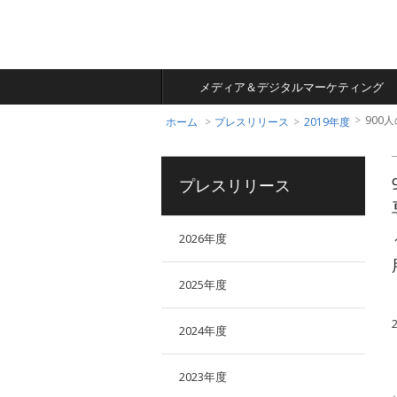
あなたの明日が動きだ
す
コンテンツマーケティ
多言語による日本総合
話題の商品がお得に試
All About
ングプラットフォーム
情報サイト
せる
メディア＆デジタルマーケティング
900人のA
ホーム
プレスリリース
2019年度
プレスリリース
2026年度
2025年度
2024年度
2023年度