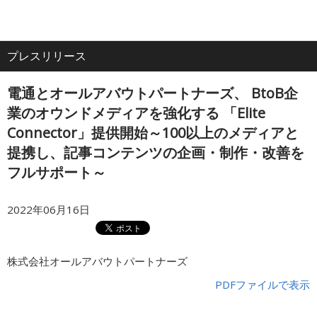
電
ア
ナ
All
話
ク
ビ
プレスリリース
ホーム
セ
ゲ
About
ス
ー
電通とオールアバウトパートナーズ、 BtoB企
シ
企業情報
ョ
業のオウンドメディアを強化する 「Elite
ン
Connector」提供開始～100以上のメディアと
提携し、記事コンテンツの企画・制作・改善を
IR・投資家情報
フルサポート～
サービス
2022年06月16日
採用情報
株式会社オールアバウトパートナーズ
PDFファイルで表示
プレスリリース