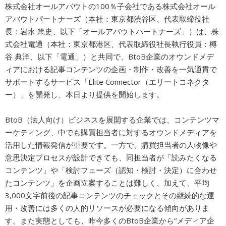
株式会社オールアバウトの100％子会社である株式会社オール
広告商品のご案内
アバウトパートナーズ（本社：東京都渋谷区、代表取締役社
長：岩水 篤史、以下「オールアバウトパートナーズ」）は、株
式会社電通（本社：東京都港区、代表取締役社長執行役員：榑
ソーシャルアカウント
谷 典洋、以下「電通」）と共同で、BtoB企業のオウンドメデ
ィアにおける記事コンテンツの企画・制作・改善を一気通貫で
サポートするサービス「Elite Connector（エリートコネクタ
閉じる
ー）」を開発し、本日より提供を開始します。
BtoB（法人向け）ビジネスを展開する企業では、コンテンツマ
ーケティング、中でも購買担当者に対するオウンドメディアを
活用した情報発信が重要です。一方で、購買担当者の人物像や
意思決定プロセスが設計できても、同担当者が「読みたくなる
コンテンツ」や「検討フェーズ（認知・検討・決定）に合わせ
たコンテンツ」を企画立案することは難しく、加えて、平均
3,000文字前後の記事コンテンツのチェックとその継続的な運
用・改善には多くの人的リソースが必要になる傾向がありま
す。また実態としても、昨今多くのBtoB企業から“メディア企