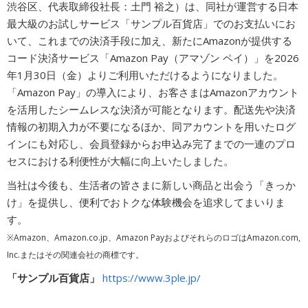
渋谷区、代表取締役社長：土門 裕之）は、同社が運営する日本
広告商品のご案内
最大級のお試しサービス「サンプル百貨店」でのお支払いにお
いて、これまでの決済手段に加え、新たにAmazonが提供する
コード決済サービス「Amazon Pay（アマゾン ペイ）」を2026
ソーシャルアカウント
年1月30日（金）よりご利用いただけるようになりました。
「Amazon Pay」の導入により、お客さまはAmazonアカウント
を活用したシームレスな決済が可能となります。配送先や決済
閉じる
情報の初期入力が不要になるほか、同アカウントを用いたログ
インにも対応し、会員登録からお申込み完了までの一連のプロ
セスにおける利便性が大幅に向上いたしました。
当社は今後も、生活者の皆さまに新しい商品と出会う「きっか
け」を提供し、便利でおトクな体験機会を追求してまいりま
す。
※Amazon、Amazon.co.jp、Amazon PayおよびそれらのロゴはAmazon.com,
Inc.またはその関連会社の商標です。
「サンプル百貨店」
https://www.3ple.jp/