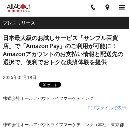
電
ア
ナ
All
話
ク
ビ
プレスリリース
ホーム
セ
ゲ
About
ス
ー
日本最大級のお試しサービス「サンプル百貨
シ
企業情報
ョ
店」で「Amazon Pay」のご利用が可能に！
ン
Amazonアカウントのお支払い情報と配送先の
選択で、便利でおトクな決済体験を提供
IR・投資家情報
2026年02月19日
サービス
株式会社オールアバウトライフマーケティング
採用情報
PDFファイルで表示
プレスリリース
株式会社オールアバウトライフマーケティング（本社：東京都