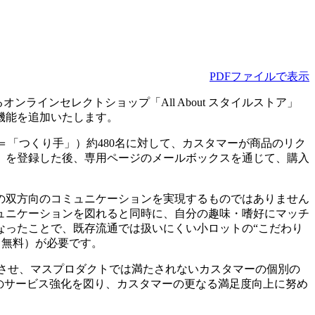
PDFファイルで表示
ラインセレクトショップ「All About スタイルストア」
機能を追加いたします。
（＝「つくり手」）約480名に対して、カスタマーが商品のリク
」を登録した後、専用ページのメールボックスを通じて、購入
。
の双方向のコミュニケーションを実現するものではありません
ュニケーションを図れると同時に、自分の趣味・嗜好にマッチ
なったことで、既存流通では扱いにくい小ロットの“こだわり
録（無料）が必要です。
発化させ、マスプロダクトでは満たされないカスタマーの個別の
のサービス強化を図り、カスタマーの更なる満足度向上に努め