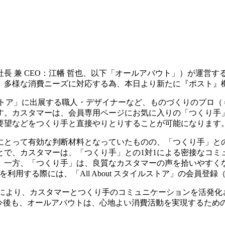
兼 CEO：江幡 哲也、以下「オールアバウト」）が運営するオン
、多様な消費ニーズに対応する為、本日より新たに『ポスト』
タイルストア」に出展する職人・デザイナーなど、ものづくりのプロ
す。カスタマーは、会員専用ページにお気に入りの「つくり手
要望などをつくり手と直接やりとりすることが可能になります
にとって有効な判断材料となっていたものの、「つくり手」と
とで、カスタマーは、「つくり手」との1対1による密接なコミ
。一方、「つくり手」は、良質なカスタマーの声を拾いやすく
用する際には、「All About スタイルストア」の会員登
提供開始により、カスタマーとつくり手のコミュニケーションを活
。今後も、オールアバウトは、心地よい消費活動を実現するため