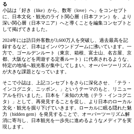
る
小誌は「好き（like）から、数寄（love）へ」をコンセプト
に、日本文化・観光のライト関心層（日本ファン）を、より
深い関心層（日本マニア）へと導くことを編集コンセプトと
して掲げてきました。
2024年には訪日外客数が3,600万人を突破し、過去最高を記
録するなど、日本はインバウンドブームに沸いています。一
方で、ゴールデンルート（東京、箱根、富士山、名古屋、京
都、大阪などを周遊する定番ルート）に代表されるような、
特定の地域へ観光客が集中してしまい、オーバーツーリズム
が大きな課題となっています。
そこで小誌は、上記コンセプトをさらに深化させ、「テラ・
インコグニタ、ニッポン。」というテーマのもと、リニュー
アルを行いました。日本を「未知の大地（テラ・インコグニ
タ）」として、再発見することを促し、より日本のローカル
文化・観光を掘り下げていきます。ローカルに眠る隠れた魅
力（hidden gem）を発見することで、オーバーツーリズム解
消に寄与し、日本観光を一歩先に進めるようなメディアを実
現します。