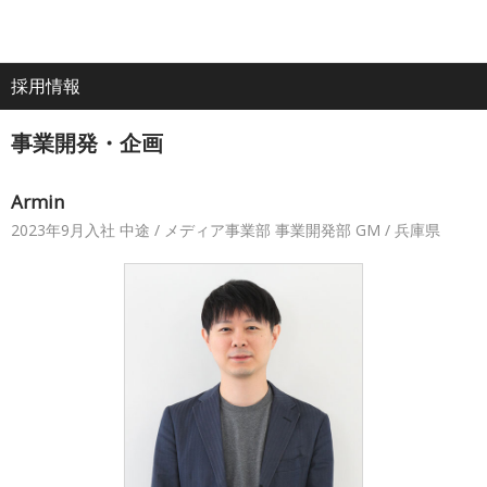
電
ア
ナ
All
話
ク
ビ
採用情報
ホーム
セ
ゲ
About
ス
ー
事業開発・企画
シ
企業情報
ョ
ン
Armin
2023年9月入社 中途 / メディア事業部 事業開発部 GM / 兵庫県
IR・投資家情報
サービス
採用情報
プレスリリース