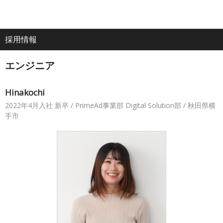
電
ア
ナ
All
話
ク
ビ
採用情報
ホーム
セ
ゲ
About
ス
ー
エンジニア
シ
企業情報
ョ
ン
Hinakochi
2022年4月入社 新卒 / PrimeAd事業部 Digital Solution部 / 秋田県横
IR・投資家情報
手市
サービス
採用情報
プレスリリース