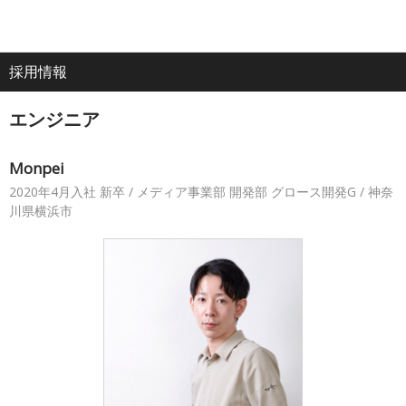
電
ア
ナ
All
話
ク
ビ
採用情報
ホーム
セ
ゲ
About
ス
ー
エンジニア
シ
企業情報
ョ
ン
Monpei
2020年4月入社 新卒 / メディア事業部 開発部 グロース開発G / 神奈
IR・投資家情報
川県横浜市
サービス
採用情報
プレスリリース