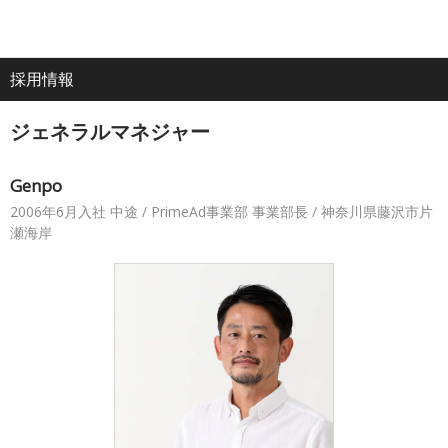
電
ア
ナ
All
話
ク
ビ
採用情報
ホーム
セ
ゲ
About
ス
ー
ジェネラルマネジャー
シ
企業情報
ョ
ン
Genpo
2006年6月入社 中途 / PrimeAd事業部 事業部長 / 神奈川県藤沢市片
IR・投資家情報
瀬海岸
サービス
採用情報
プレスリリース